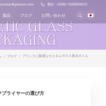
ssontube@gzlisson.com
電話 :
+0086 15099958531
製品
ブログ
お問い合わせ
ブランドに最適なカスタムガラス香水ボトル
ム
/
ブログ
/
サプライヤーの選び方