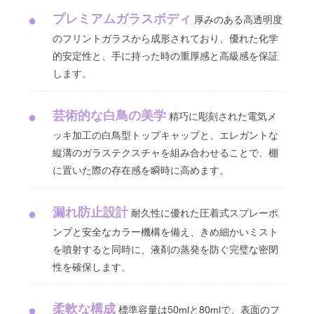
プレミアムガラスボディ
●
厚みのある高透明度
のフリントガラスから成形されており、優れた化学
的安定性と、手に持った時の重厚感と高級感を保証
します。
芸術的な白鳥の美学
●
精巧に彫刻された電気メ
ッキ加工の白鳥型トップキャップと、エレガントな
縦溝のガラステクスチャを組み合わせることで、棚
に置いた際の存在感を瞬時に高めます。
漏れ防止設計
●
耐久性に優れた圧着式スプレーポ
ンプと安全なカラー機構を備え、きめ細かいミスト
を噴射すると同時に、液剤の蒸発を防ぐ完璧な密閉
性を確保します。
柔軟な構成
●
標準容量は50mlと80mlで、表面のフ