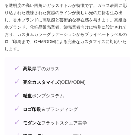
る透明度の高い四角いガラスボトルが特徴です。ガラス表面に彫
り込まれた洗練された質感のラインが美しい光の屈折を生み出
し、香水ブランドに高級感と芸術的な存在感を与えます。高級香
水ブランド、化粧品販売業者、卸売業者向けに特別に設計されて
おり、カスタムカラーグラデーションからプライベートラベルの
ロゴ印刷まで、OEM/ODMによる完全なカスタマイズに対応いた
します。
✓
高級
厚手のガラス
✓
完全カスタマイズ
(OEM/ODM)
✓
精度
ポンプシステム
✓
ロゴ印刷
＆ブランディング
✓
モダンな
フラットスクエア美学