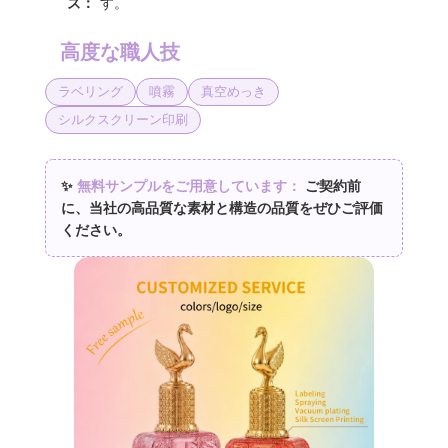
ズ：
す。
高度な職人技
ラベリング
噴霧
真空めっき
シルクスクリーン印刷
✨
無料サンプルをご用意しています：
ご契約前
に、当社の高品質な素材と構造の品質をぜひご評価
ください。