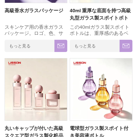
＆ブランディング ✓ モダン
な 幾何学的なシルエットの
高級香水ガラスパッケージ
40ml 重厚な底面を持つ高級
球形キャップ✓ 環境に優し
丸型ガラス製スポイトボト
いリサイクル可能
ル
スキンケア用の香水ガラス
この40mlガラス製スポイト
パッケージ。ロゴ、色、サ
ボトルは、重厚感のあるベ
イズをカスタマイズできま
ースデザインが特徴で、し
す。香水、美容液、クリー
っかりとした重みのある感
もっと見る
もっと見る
ム、ローション、その他の
触が高級感を際立たせま
高級スキンケア製品に最適
す。高級美容液、エッセン
です。
シャルオイル、そして特定
のスキンケアトリートメン
トのために特別に設計され
ており、無駄のない正確な
投与量コントロールを可能
にする高精度スポイトを備
えています。厚みのあるガ
ラス構造は、様々な有効成
分配合の化粧品との相性を
最大限に高めます。✓ 高級
厚手のガラス ✓ 完全カスタ
丸いキャップが付いた高級
電球型ガラス製スポイト付
マイズ(OEM/ODM) ✓ 精度
スクエア型ガラス製化粧品
き美容液ボトル
投薬用スポイトシステム ✓