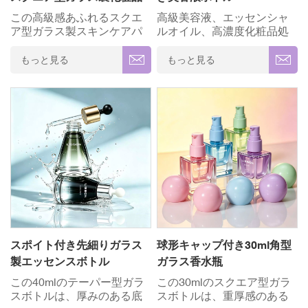
ボトル
ロゴ印刷＆ブランディング
この高級感あふれるスクエ
高級美容液、エッセンシャ
✓ 多用途 円筒形のシルエッ
ア型ガラス製スキンケアパ
ルオイル、高濃度化粧品処
ト✓ 環境に優しいリサイク
ッケージセットは、エレガ
方向けに精巧に設計され
ル可能
ントで目を引く球形キャッ
た、電球型のユニークなガ
もっと見る
もっと見る
プデザインが特徴で、パン
ラス製スポイトボトルで、
トンカラーでカスタマイズ
スキンケアラインをワンラ
可能です。高級ローショ
ンクアップさせましょう。
ン、美容液、クリームに最
標準的な40ml容量と精密な
適なこの多用途な40～
スポイト機構を備え、最適
120mlボトルと50gジャーの
な投与量制御を実現すると
コレクションは、マット仕
同時に、店頭での視覚的な
上げや光沢仕上げ、洗練さ
魅力も最大限に高めます。
れた金属メッキなど、プロ
✓ 高級厚手のガラス ✓ 完全
仕様のカスタマイズオプシ
カスタマイズ(OEM/ODM) ✓
ョンをご用意しています。
精度 ローションポンプシス
✓ 高級厚手のガラス ✓ 完全
テム ✓ ロゴ印刷＆ブランデ
カスタマイズ(OEM/ODM) ✓
ィング ✓ モダンな 非対称幾
スポイト付き先細りガラス
球形キャップ付き30ml角型
精度 ローションポンプシス
何学デザイン✓ 環境に優し
製エッセンスボトル
ガラス香水瓶
テム ✓ ロゴ印刷＆ブランデ
いリサイクル可能
ィング ✓ モダンな 非対称幾
この40mlのテーパー型ガラ
この30mlのスクエア型ガラ
何学デザイン✓ 環境に優し
スボトルは、厚みのある底
スボトルは、重厚感のある
いリサイクル可能