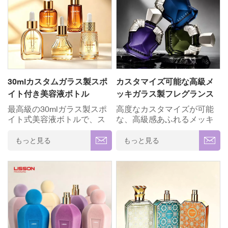
30mlカスタムガラス製スポ
カスタマイズ可能な高級メ
イト付き美容液ボトル
ッキガラス製フレグランス
ボトル
最高級の30mlガラス製スポ
高度なカスタマイズが可能
イト式美容液ボトルで、ス
な、高級感あふれるメッキ
キンケアラインをさらにグ
ガラス製フレグランスボト
レードアップしましょう。
ルセットで、あなたのフレ
もっと見る
もっと見る
独特のフラットオーバル形
グランスブランドをさらに
状と電気メッキ加工を施し
格上げしましょう。完璧な
たメタリックなスポイトキ
鏡面仕上げと、比類のない
ャップが特徴のこのボトル
優雅さと耐久性を実現する
は、高級感あふれるデザイ
ために設計されたプレミア
ンと正確な液体吐出を兼ね
ムな防錆部品が特徴です。
備えています。耐久性に優
✓ 高級厚手のガラス ✓ 完全
れた透明度の高いガラス製
カスタマイズ(OEM/ODM) ✓