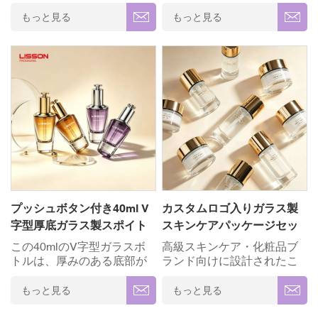
部が高級感と重厚感を演出
底面が特徴で、高級感のあ
し、クラシックなスポイト
る重厚感と質感を実現して
もっと見る
もっと見る
で正確な吐出が可能です。
います。キャップは特徴的
フェイシャルセラム、エッ
な丸いボールキャップで
センシャルオイル、液体製
す。香水用のミストスプレ
剤など、高級化粧品のパッ
ーや、美容液やリキッドフ
ケージングに最適な、汎用
ァンデーション用のローシ
性の高いボトルです。カス
ョンポンプなど、用途に合
タムグラデーション仕上げ
わせて様々なノズルを取り
のボトルやメタリックな金
付けることができます。ボ
具など、ボトル全体をパン
トル本体の仕上げやプラス
トンカラーでカスタマイズ
チック製の金具など、ボト
でき、ブランドロゴを印刷
ル全体をパントンカラーで
して製品ラインに完璧にマ
カスタマイズでき、ブラン
ッチさせることができま
ドロゴを印刷して製品ライ
プッシュボタン付き40ml V
カスタムロゴ入りガラス製
す。✓ 高級厚手のガラス ✓
ンに完璧にマッチさせるこ
字型厚底ガラス製スポイト
スキンケアパッケージセッ
完全カスタマイズ
とも可能です。✓ 高級厚手
ボトル
ト
(OEM/ODM) ✓ クラシック
のガラス ✓ 完全カスタマイ
この40mlのV字型ガラスボ
高級スキンケア・化粧品ブ
バルブドロッパーシステム
ズ(OEM/ODM) ✓ 精度ポン
トルは、厚みのある底部が
ランド向けに設計されたこ
✓ ロゴ印刷＆ブランディン
プシステム ✓ ロゴ印刷＆ブ
高級感と重厚感を演出し、
のガラス製ポンプボトルと
グ ✓ エレガント 円錐形テー
ランディング ✓ エレガント
革新的なプッシュボタン式
ジャーは、エレガントな外
もっと見る
もっと見る
パーデザイン✓ 環境に優し
テーパー形状の人間工学に
スポイトで正確な分量調節
観と信頼性の高い吐出性能
いリサイクル可能
基づいたデザイン✓ 環境に
が可能です。フェイシャル
を兼ね備えています。コン