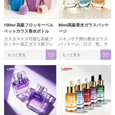
で、フェイシャルセラム、
精度 ローションポンプシス
エッセンシャルオイル、厳
テム ✓ ロゴ印刷＆ブランデ
選された植物エキスなど、
ィング ✓ モダンな 非対称幾
高品質な美容液の化学的安
何学デザイン✓ 環境に優し
定性と保護性能に優れてい
いリサイクル可能
100ml 高級フロッキーベル
80ml高級香水ガラスパッケ
ます。✓ 高級厚手のガラス
ベットガラス香水ボトル
ージ
✓ 完全カスタマイズ
(OEM/ODM) ✓ 精度 ローシ
カスタマイズ可能な高級フ
スキンケア用の香水ガラス
ョンポンプシステム ✓ ロゴ
ロッキー加工ガラス製フレ
パッケージ。ロゴ、色、サ
印刷＆ブランディング ✓ モ
グランスボトルセットで、
イズをカスタマイズできま
ダンな 非対称幾何学デザイ
あなたのフレグランスブラ
す。香水、美容液、クリー
もっと見る
もっと見る
ン✓ 環境に優しいリサイク
ンドをさらに格上げしまし
ム、ローション、その他の
ル可能
ょう。柔らかな手触りのベ
高級スキンケア製品に最適
ルベットコーティングと精
です。
密な微細ミストスプレーを
備え、比類のない感覚的な
優雅さと耐久性を実現して
います。✓ 豪華な ソフトタ
ッチベルベットコーティン
グ ✓ 完全カスタマイズ
(OEM/ODM) ✓ 精度微細ミ
スト噴霧ポンプ ✓ ロゴ印刷