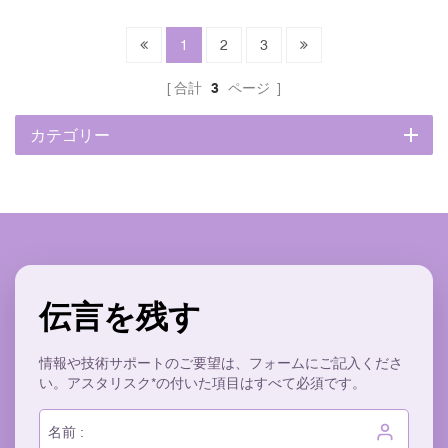
優しいリサイクル可能
セラム、エッセンシャルオ
パクトなボトルは高付加価
イル、高級スキンケア製品
値処方に適しており、プラ
1
2
3
など、ハイエンド化粧品の
イベートブランドプロジェ
パッケージングに最適な、
クト向けに幅広いカスタマ
合計
3
ページ
汎用性の高いボトルです。
イズが可能です。✓ 高級厚
美しいパープルのグラデー
手のガラス ✓ 完全カスタマ
カテゴリー
ション仕上げのボトル本体
イズ(OEM/ODM) ✓ 精度 ロ
と金属製の金具を含むボト
ーションポンプシステム ✓
ル全体は、パントンカラー
ロゴ印刷＆ブランディング
でカスタマイズでき、ブラ
✓ モダンな 非対称幾何学デ
ンドロゴを印刷して製品ラ
ザイン✓ 環境に優しいリサ
インに完璧にマッチさせる
イクル可能
ことができます。✓ 高級厚
手のガラス ✓ 完全カスタマ
イズ(OEM/ODM) ✓ 精度 プ
伝言を残す
ッシュボタン式ドロッパー
✓ ロゴ印刷＆ブランディン
グ ✓ エレガント V字型人間
情報や技術サポートのご要望は、フォームにご記入くださ
工学に基づいたデザイン✓
い。アスタリスク*の付いた項目はすべて必須です。
環境に優しいリサイクル可
能